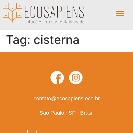
Tag:
cisterna
contato@ecosapiens.eco.br
São Paulo ∙ SP ∙ Brasil