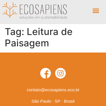
Tag:
Leitura de
Paisagem
contato@ecosapiens.eco.br
São Paulo ∙ SP ∙ Brasil